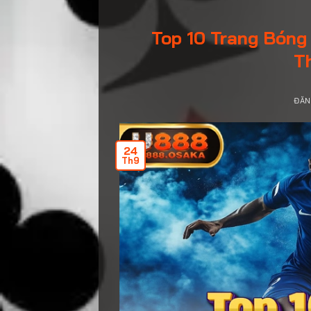
Top 10 Trang Bóng
T
ĐĂN
24
Th9