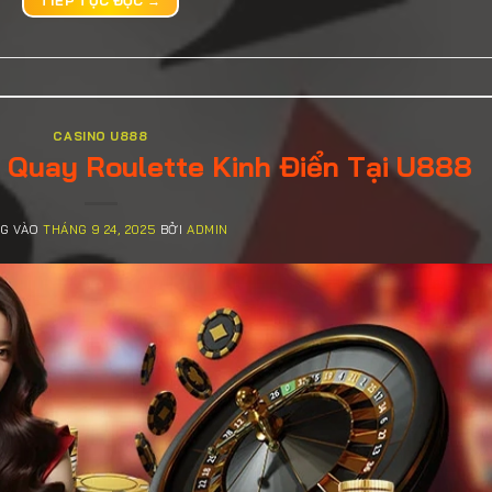
TIẾP TỤC ĐỌC
→
CASINO U888
Quay Roulette Kinh Điển Tại U888
G VÀO
THÁNG 9 24, 2025
BỞI
ADMIN