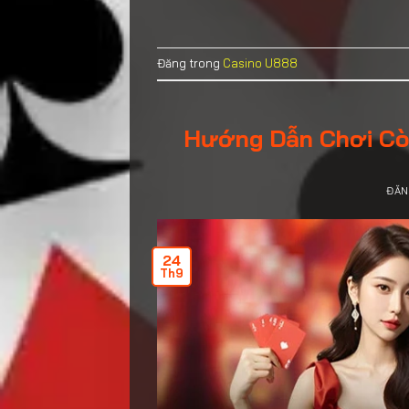
Đăng trong
Casino U888
Hướng Dẫn Chơi Cò 
ĐĂN
24
Th9