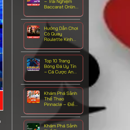
– Trải Nghiệm
Baccarat Online
Live Với Dealer
Thật
Hướng Dẫn Chơi
Cò Quay
Roulette Kinh
Điển Tại U888
Top 10 Trang
Bóng Đá Uy Tín
– Cá Cược An
Toàn Trả Thưởng
Minh Bạch
Khám Phá Sảnh
Thể Thao
Pinnacle – Điểm
Đến Cá Cược Uy
Tín Hàng Đầu
n
Khám Phá Sảnh