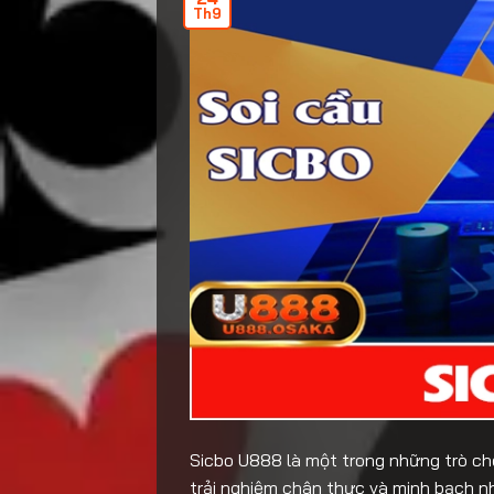
Th9
Sicbo U888 là một trong những trò ch
trải nghiệm chân thực và minh bạch nh