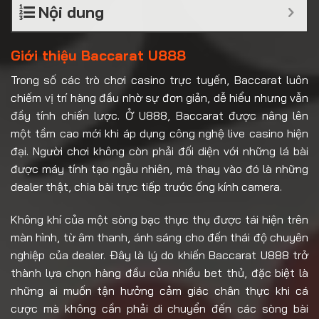
Nội dung
Giới thiệu Baccarat U888
Trong số các trò chơi casino trực tuyến, Baccarat luôn
chiếm vị trí hàng đầu nhờ sự đơn giản, dễ hiểu nhưng vẫn
đầy tính chiến lược. Ở U888, Baccarat được nâng lên
một tầm cao mới khi áp dụng công nghệ live casino hiện
đại. Người chơi không còn phải đối diện với những lá bài
được máy tính tạo ngẫu nhiên, mà thay vào đó là những
dealer thật, chia bài trực tiếp trước ống kính camera.
Không khí của một sòng bạc thực thụ được tái hiện trên
màn hình, từ âm thanh, ánh sáng cho đến thái độ chuyên
nghiệp của dealer. Đây là lý do khiến Baccarat U888 trở
thành lựa chọn hàng đầu của nhiều bet thủ, đặc biệt là
những ai muốn tận hưởng cảm giác chân thực khi cá
cược mà không cần phải di chuyển đến các sòng bài