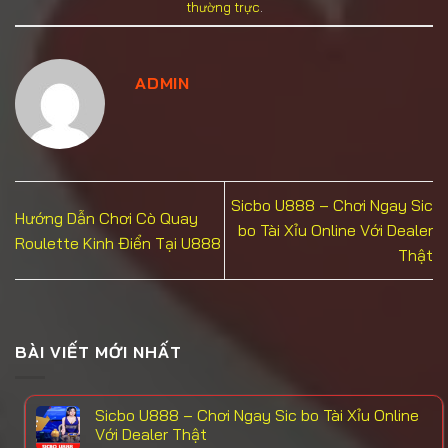
thường trực
.
ADMIN
Sicbo U888 – Chơi Ngay Sic
Hướng Dẫn Chơi Cò Quay
bo Tài Xỉu Online Với Dealer
Roulette Kinh Điển Tại U888
Thật
BÀI VIẾT MỚI NHẤT
Sicbo U888 – Chơi Ngay Sic bo Tài Xỉu Online
Với Dealer Thật