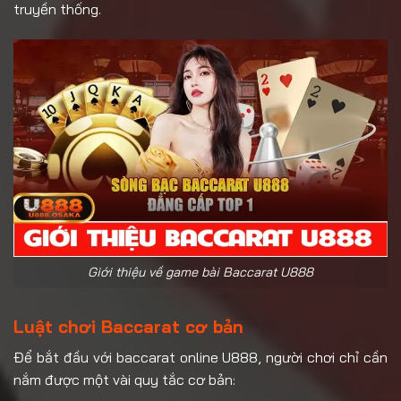
truyền thống.
Giới thiệu về game bài Baccarat U888
Luật chơi Baccarat cơ bản
Để bắt đầu với baccarat online U888, người chơi chỉ cần
nắm được một vài quy tắc cơ bản: