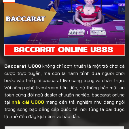
Baccarat U888
không chỉ đơn thuần là một trò chơi cá
cược trực tuyến, mà còn là hành trình đưa người chơi
bước vào thế giới baccarat live sang trọng và chân thực.
Với công nghệ livestream tiên tiến, hệ thống bảo mật an
toàn cùng đội ngũ dealer chuyên nghiệp, baccarat online
tại
nhà cái U888
mang đến trải nghiệm như đang ngồi
trong sòng bạc đẳng cấp quốc tế, nơi từng lá bài được
lật mở đều đầy kịch tính và hấp dẫn.