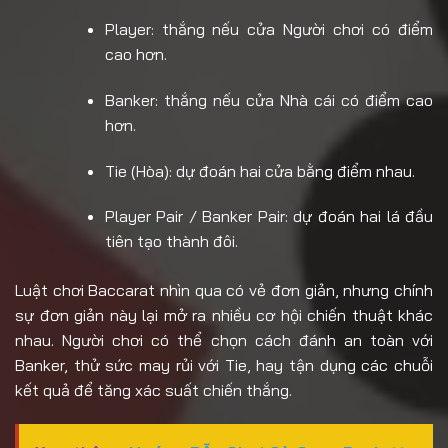
Player: thắng nếu cửa Người chơi có điểm
cao hơn.
Banker: thắng nếu cửa Nhà cái có điểm cao
hơn.
Tie (Hòa): dự đoán hai cửa bằng điểm nhau.
Player Pair / Banker Pair: dự đoán hai lá đầu
tiên tạo thành đôi.
Luật chơi Baccarat nhìn qua có vẻ đơn giản, nhưng chính
sự đơn giản này lại mở ra nhiều cơ hội chiến thuật khác
nhau. Người chơi có thể chọn cách đánh an toàn với
Banker, thử sức may rủi với Tie, hay tận dụng các chuỗi
kết quả để tăng xác suất chiến thắng.