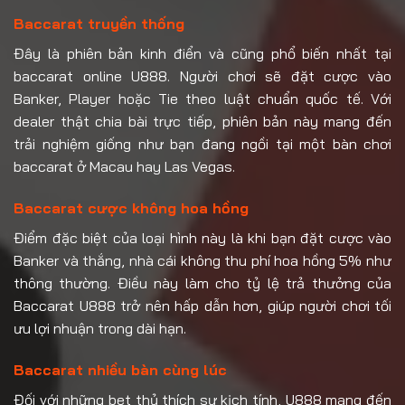
Baccarat truyền thống
Đây là phiên bản kinh điển và cũng phổ biến nhất tại
baccarat online U888. Người chơi sẽ đặt cược vào
Banker, Player hoặc Tie theo luật chuẩn quốc tế. Với
dealer thật chia bài trực tiếp, phiên bản này mang đến
trải nghiệm giống như bạn đang ngồi tại một bàn chơi
baccarat ở Macau hay Las Vegas.
Baccarat cược không hoa hồng
Điểm đặc biệt của loại hình này là khi bạn đặt cược vào
Banker và thắng, nhà cái không thu phí hoa hồng 5% như
thông thường. Điều này làm cho tỷ lệ trả thưởng của
Baccarat U888 trở nên hấp dẫn hơn, giúp người chơi tối
ưu lợi nhuận trong dài hạn.
Baccarat nhiều bàn cùng lúc
Đối với những bet thủ thích sự kịch tính, U888 mang đến