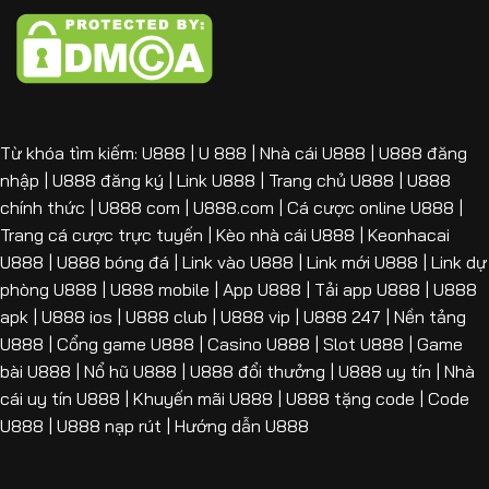
Từ khóa tìm kiếm: U888 | U 888 | Nhà cái U888 | U888 đăng
nhập | U888 đăng ký | Link U888 | Trang chủ U888 | U888
chính thức | U888 com | U888.com | Cá cược online U888 |
Trang cá cược trực tuyến | Kèo nhà cái U888 | Keonhacai
U888 | U888 bóng đá | Link vào U888 | Link mới U888 | Link dự
phòng U888 | U888 mobile | App U888 | Tải app U888 | U888
apk | U888 ios | U888 club | U888 vip | U888 247 | Nền tảng
U888 | Cổng game U888 | Casino U888 | Slot U888 | Game
bài U888 | Nổ hũ U888 | U888 đổi thưởng | U888 uy tín | Nhà
cái uy tín U888 | Khuyến mãi U888 | U888 tặng code | Code
U888 | U888 nạp rút | Hướng dẫn U888