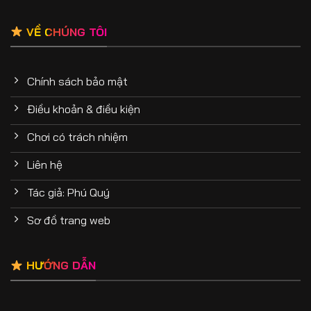
VỀ CHÚNG TÔI
Chính sách bảo mật
Điều khoản & điều kiện
Chơi có trách nhiệm
Liên hệ
Tác giả: Phú Quý
Sơ đồ trang web
HƯỚNG DẪN