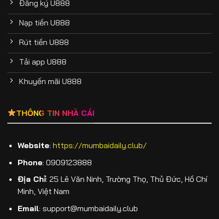
Đăng ký U888
Nạp tiền U888
Rút tiền U888
Tải app U888
Khuyến mãi U888
THÔNG TIN NHÀ CÁI
Website
:
https://mumbaidaily.club/
Phone
: 0
909123888
Địa Chỉ
:
25 Lê Văn Ninh, Trường Thọ, Thủ Đức, Hồ Chí
Minh, Việt Nam
Email
:
support@mumbaidaily.club