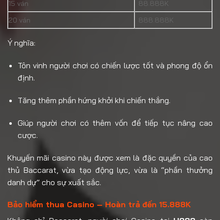
15 ván
88.888K
20 ván
888.888K
Ý nghĩa:
Tôn vinh người chơi có chiến lược tốt và phong độ ổn
định.
Tăng thêm phần hứng khởi khi chiến thắng.
Giúp người chơi có thêm vốn để tiếp tục nâng cao
cược.
Khuyến mãi casino này được xem là đặc quyền của cao
thủ Baccarat, vừa tạo động lực, vừa là “phần thưởng
danh dự” cho sự xuất sắc.
Bảo hiểm thua Casino – Hoàn trả đến 15.888K