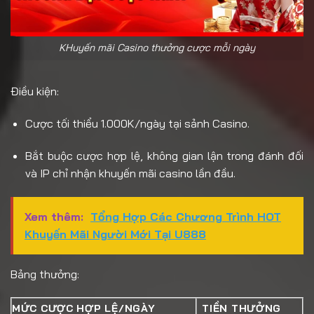
KHuyến mãi Casino thưởng cược mỗi ngày
Điều kiện:
Cược tối thiểu 1.000K/ngày tại sảnh Casino.
Bắt buộc cược hợp lệ, không gian lận trong đánh đối
và IP chỉ nhận khuyến mãi casino lần đầu.
Xem thêm:
Tổng Hợp Các Chương Trình HOT
Khuyến Mãi Người Mới Tại U888
Bảng thưởng:
MỨC CƯỢC HỢP LỆ/NGÀY
TIỀN THƯỞNG