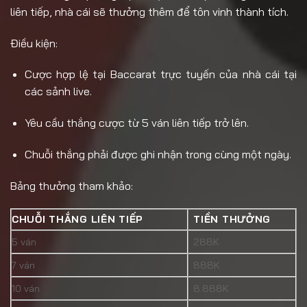
liên tiếp, nhà cái sẽ thưởng thêm để tôn vinh thành tích.
Điều kiện:
Cược hợp lệ tại Baccarat trực tuyến của nhà cái tại
các sảnh live.
Yêu cầu thắng cược từ 5 ván liên tiếp trở lên.
Chuỗi thắng phải được ghi nhận trong cùng một ngày.
Bảng thưởng tham khảo:
CHUỖI THẮNG LIÊN TIẾP
TIỀN THƯỞNG
5 ván
288K
7 ván
888K
10 ván
8.888K