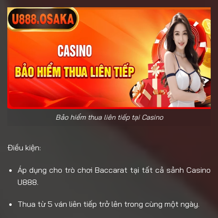
Bảo hiểm thua liên tiếp tại Casino
Điều kiện:
Áp dụng cho trò chơi Baccarat tại tất cả sảnh Casino
U888.
Thua từ 5 ván liên tiếp trở lên trong cùng một ngày.