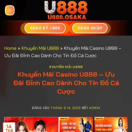
Bỏ
qua
nội
dung
ĐĂNG KÝ +88K
ĐĂNG NHẬP
Home
»
Khuyến Mãi U888
»
Khuyến Mãi Casino U888 –
Ưu Đãi Đỉnh Cao Dành Cho Tín Đồ Cá Cược
KHUYẾN MÃI U888
Khuyến Mãi Casino U888 – Ưu
Đãi Đỉnh Cao Dành Cho Tín Đồ Cá
Cược
ĐĂNG VÀO
THÁNG 9 14, 2025
BỞI
ADMIN
14
Th9