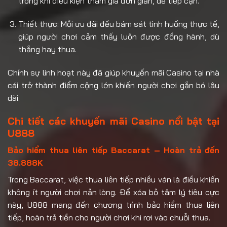
trong khi điều kiện tham gia đơn giản, dễ tiếp cận.
Thiết thực: Mỗi ưu đãi đều bám sát tình huống thực tế,
giúp người chơi cảm thấy luôn được đồng hành, dù
thắng hay thua.
Chính sự linh hoạt này đã giúp khuyến mãi Casino tại nhà
cái trở thành điểm cộng lớn khiến người chơi gắn bó lâu
dài.
Chi tiết các khuyến mãi Casino nổi bật tại
U888
Bảo hiểm thua liên tiếp Baccarat – Hoàn trả đến
38.888K
Trong Baccarat, việc thua liên tiếp nhiều ván là điều khiến
không ít người chơi nản lòng. Để xóa bỏ tâm lý tiêu cực
này, U888 mang đến chương trình bảo hiểm thua liên
tiếp, hoàn trả tiền cho người chơi khi rơi vào chuỗi thua.