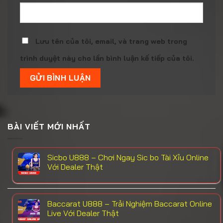
Lưu tên của tôi, email, và trang web trong
trình duyệt này cho lần bình luận kế tiếp của tôi.
BÀI VIẾT MỚI NHẤT
Sicbo U888 – Chơi Ngay Sic bo Tài Xỉu Online
Với Dealer Thật
Baccarat U888 – Trải Nghiệm Baccarat Online
Live Với Dealer Thật