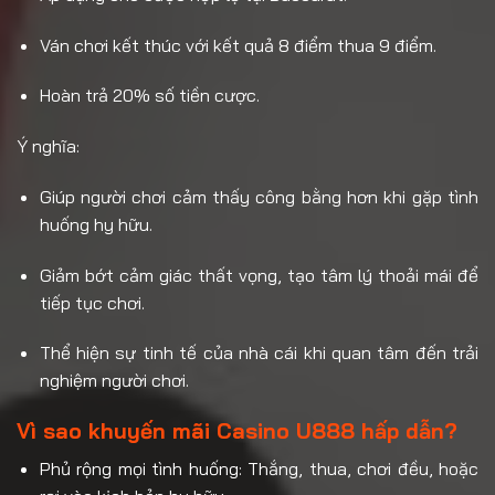
Ván chơi kết thúc với kết quả 8 điểm thua 9 điểm.
Hoàn trả 20% số tiền cược.
Ý nghĩa:
Giúp người chơi cảm thấy công bằng hơn khi gặp tình
huống hy hữu.
Giảm bớt cảm giác thất vọng, tạo tâm lý thoải mái để
tiếp tục chơi.
Thể hiện sự tinh tế của nhà cái khi quan tâm đến trải
nghiệm người chơi.
Vì sao khuyến mãi Casino U888 hấp dẫn?
Phủ rộng mọi tình huống: Thắng, thua, chơi đều, hoặc