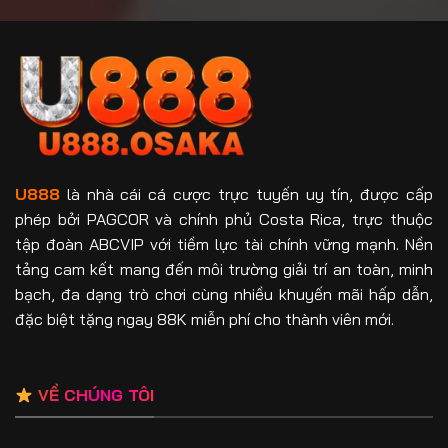
U888
là nhà cái cá cược trực tuyến uy tín, được cấp
phép bởi PAGCOR và chính phủ Costa Rica, trực thuộc
tập đoàn ABCVIP với tiềm lực tài chính vững mạnh. Nền
tảng cam kết mang đến môi trường giải trí an toàn, minh
bạch, đa dạng trò chơi cùng nhiều khuyến mãi hấp dẫn,
đặc biệt tặng ngay 88K miễn phí cho thành viên mới.
VỀ CHÚNG TÔI