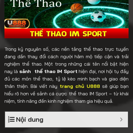
Trong kỷ nguyên số, các nền tảng thể thao trực tuyến
đang dần thay đổi cách người hâm mộ tiếp cận và trải
nghiệm thể thao. Một trong những cái tên nổi bật hiện
nay là
sảnh thể thao
IM Sport
hiện đại, nơi hội tụ đầy
đủ các môn thể thao, tỷ lệ kèo minh bạch và giao diện
thân thiện. Bài viết này
trang chủ U888
sẽ giúp bạn
hiểu rõ hơn về sảnh cá cược thể thao IM Sport – từ khái
niệm, tính năng đến kinh nghiệm tham gia hiệu quả.
Nội dung