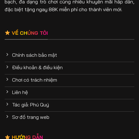
bạch, đa dạng trò chơi cùng nhiều khuyến mãi hấp dẫn,
đặc biệt tặng ngay 88K miễn phí cho thành viên mới.
VỀ CHÚNG TÔI
Chính sách bảo mật
Điều khoản & điều kiện
Chơi có trách nhiệm
Liên hệ
Tác giả: Phú Quý
Sơ đồ trang web
HƯỚNG DẪN