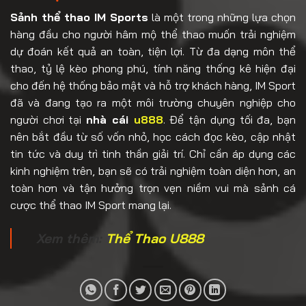
Sảnh thể thao IM Sports
là một trong những lựa chọn
hàng đầu cho người hâm mộ thể thao muốn trải nghiệm
dự đoán kết quả an toàn, tiện lợi. Từ đa dạng môn thể
thao, tỷ lệ kèo phong phú, tính năng thống kê hiện đại
cho đến hệ thống bảo mật và hỗ trợ khách hàng, IM Sport
đã và đang tạo ra một môi trường chuyên nghiệp cho
người chơi tại
nhà cái
u888
. Để tận dụng tối đa, bạn
nên bắt đầu từ số vốn nhỏ, học cách đọc kèo, cập nhật
tin tức và duy trì tinh thần giải trí. Chỉ cần áp dụng các
kinh nghiệm trên, bạn sẽ có trải nghiệm toàn diện hơn, an
toàn hơn và tận hưởng trọn vẹn niềm vui mà sảnh cá
cược thể thao IM Sport mang lại.
Xem thêm:
Thể Thao U888